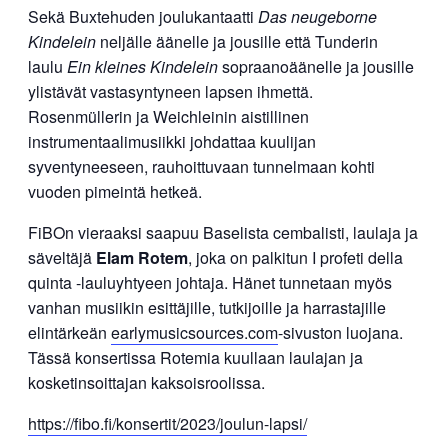
Sekä Buxtehuden joulukantaatti
Das neugeborne
Kindelein
neljälle äänelle ja jousille että Tunderin
laulu
Ein kleines Kindelein
sopraanoäänelle ja jousille
ylistävät vastasyntyneen lapsen ihmettä.
Rosenmüllerin ja Weichleinin aistillinen
instrumentaalimusiikki johdattaa kuulijan
syventyneeseen, rauhoittuvaan tunnelmaan kohti
vuoden pimeintä hetkeä.
FiBOn vieraaksi saapuu Baselista cembalisti, laulaja ja
säveltäjä
Elam Rotem
, joka on palkitun I profeti della
quinta -lauluyhtyeen johtaja. Hänet tunnetaan myös
vanhan musiikin esittäjille, tutkijoille ja harrastajille
elintärkeän
earlymusicsources.com
-sivuston luojana.
Tässä konsertissa Rotemia kuullaan laulajan ja
kosketinsoittajan kaksoisroolissa.
https://fibo.fi/konsertit/2023/joulun-lapsi/