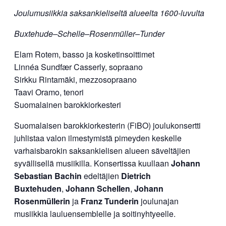
Joulumusiikkia saksankieliseltä alueelta 1600-luvulta
Buxtehude–Schelle–Rosenmüller–Tunder
Elam Rotem, basso ja kosketinsoittimet
Linnéa Sundfær Casserly, sopraano
Sirkku Rintamäki, mezzosopraano
Taavi Oramo, tenori
Suomalainen barokkiorkesteri
Suomalaisen barokkiorkesterin (FiBO) joulukonsertti
juhlistaa valon ilmestymistä pimeyden keskelle
varhaisbarokin saksankielisen alueen säveltäjien
syvällisellä musiikilla. Konsertissa kuullaan
Johann
Sebastian Bachin
edeltäjien
Dietrich
Buxtehuden
,
Johann Schellen
,
Johann
Rosenmüllerin
ja
Franz Tunderin
joulunajan
musiikkia lauluensemblelle ja soitinyhtyeelle.