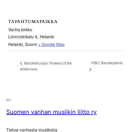
TAPAHTUMAPAIKKA
Vanha kirkko
Lönnrotinkatu 6, Helsinki
Helsinki
,
Suomi
+ Google Map
FiBO: Barokkipiknik
BarokkiKuopio: Flowers of the
wilderness
Suomen vanhan musiikin liitto ry
Tietoa vanhasta musiikista