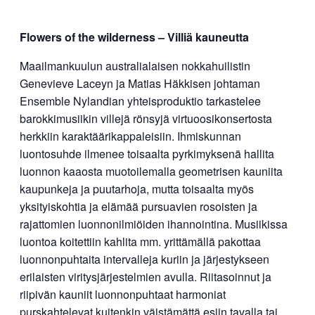
Flowers of the wilderness – Villiä kauneutta
Maailmankuulun australialaisen nokkahuilistin
Genevieve Laceyn ja Matias Häkkisen johtaman
Ensemble Nylandian yhteisproduktio tarkastelee
barokkimusiikin villejä rönsyjä virtuoosikonsertosta
herkkiin karaktäärikappaleisiin. Ihmiskunnan
luontosuhde ilmenee toisaalta pyrkimyksenä hallita
luonnon kaaosta muotoilemalla geometrisen kauniita
kaupunkeja ja puutarhoja, mutta toisaalta myös
yksityiskohtia ja elämää pursuavien rosoisten ja
rajattomien luonnonilmiöiden ihannointina. Musiikissa
luontoa koitettiin kahlita mm. yrittämällä pakottaa
luonnonpuhtaita intervalleja kuriin ja järjestykseen
erilaisten viritysjärjestelmien avulla. Riitasoinnut ja
riipivän kauniit luonnonpuhtaat harmoniat
purskahtelevat kuitenkin väistämättä esiin tavalla tai