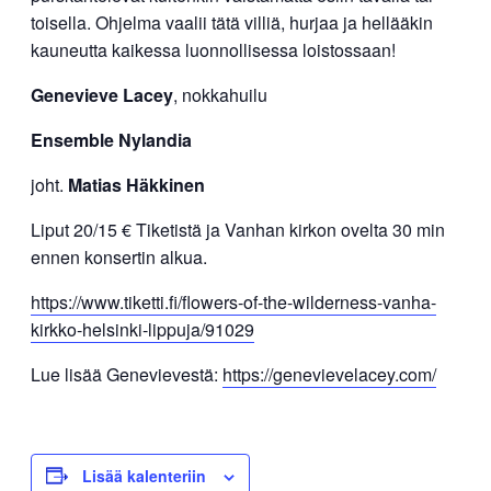
toisella. Ohjelma vaalii tätä villiä, hurjaa ja hellääkin
kauneutta kaikessa luonnollisessa loistossaan!
Genevieve Lacey
, nokkahuilu
Ensemble Nylandia
joht.
Matias Häkkinen
Liput 20/15 € Tiketistä ja Vanhan kirkon ovelta 30 min
ennen konsertin alkua.
https://www.tiketti.fi/flowers-of-the-wilderness-vanha-
kirkko-helsinki-lippuja/91029
Lue lisää Genevievestä:
https://genevievelacey.com/
Lisää kalenteriin