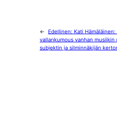
←
Edellinen:
Kati Hämäläinen:
vallankumous vanhan musiikin 
subjektin ja silminnäkijän kert