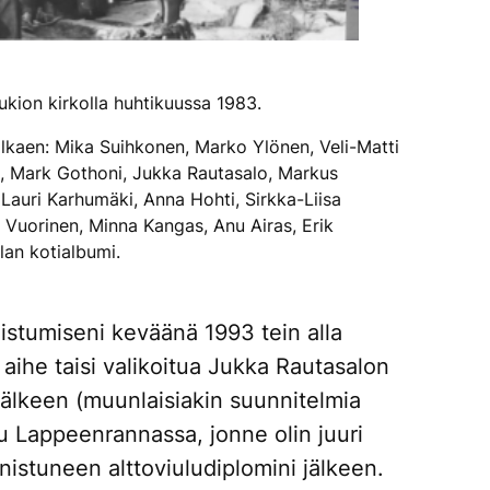
kion kirkolla huhtikuussa 1983.
alkaen: Mika Suihkonen, Marko Ylönen, Veli-Matti
ki, Mark Gothoni, Jukka Rautasalo, Markus
Lauri Karhumäki, Anna Hohti, Sirkka-Liisa
 Vuorinen, Minna Kangas, Anu Airas, Erik
an kotialbumi.
mistumiseni keväänä 1993 tein alla
 aihe taisi valikoitua Jukka Rautasalon
älkeen (muunlaisiakin suunnitelmia
ettu Lappeenrannassa, jonne olin juuri
nistuneen alttoviuludiplomini jälkeen.