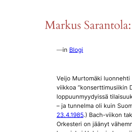
Markus Sarantola:
—
in
Blogi
Veijo Murtomäki luonnehti 
viikkoa ”konserttimusiikin D
loppuunmyydyissä tilaisuuks
– ja tunnelma oli kuin
Suomi
23.4.1985
.) Bach-viikon
tak
Orkesteri on jäänyt vähem