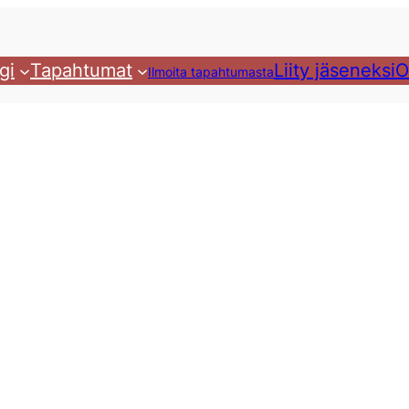
gi
Tapahtumat
Liity jäseneksi
O
Ilmoita tapahtumasta