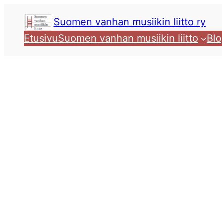
Siirry
Suomen vanhan musiikin liitto ry
sisältöön
Etusivu
Suomen vanhan musiikin liitto
Blo