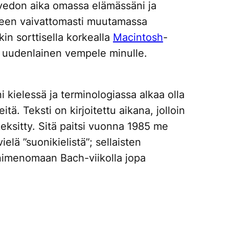
nvedon aika omassa elämässäni ja
uneen vaivattomasti muutamassa
nkin sorttisella korkealla
Macintosh
-
n uudenlainen vempele minulle.
kielessä ja terminologiassa alkaa olla
eitä. Teksti on kirjoitettu aikana, jolloin
 keksitty. Sitä paitsi vuonna 1985 me
lä ”suonikielistä”; sellaisten
a nimenomaan
Bach-viikolla
jopa