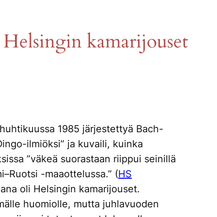
 Helsingin kamarijouset
huhtikuussa 1985 järjestettyä Bach-
ingo-ilmiöksi” ja kuvaili, kuinka
issa ”väkeä suorastaan riippui seinillä
–Ruotsi -maaottelussa.” (
HS
ana oli Helsingin kamarijouset.
mälle huomiolle, mutta juhlavuoden