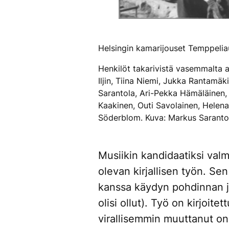
Helsingin kamarijouset Temppeliau
Henkilöt takarivistä vasemmalta 
Iljin, Tiina Niemi, Jukka Rantamä
Sarantola, Ari-Pekka Hämäläinen, 
Kaakinen, Outi Savolainen, Helena
Söderblom. Kuva: Markus Sarantol
Musiikin kandidaatiksi val
olevan kirjallisen työn. Sen
kanssa käydyn pohdinnan j
olisi ollut). Työ on kirjoit
virallisemmin muuttanut on