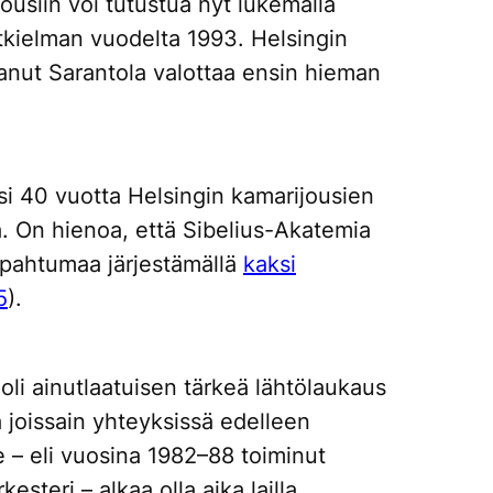
ousiin voi tutustua nyt lukemalla
tkielman vuodelta 1993. Helsingin
tanut Sarantola valottaa ensin hieman
si 40 vuotta Helsingin kamarijousien
a
. On hienoa, että Sibelius-Akatemia
apahtumaa järjestämällä
kaksi
5
).
oli ainutlaatuisen tärkeä lähtölaukaus
ä joissain yhteyksissä edelleen
e – eli vuosina 1982–88 toiminut
steri – alkaa olla aika lailla