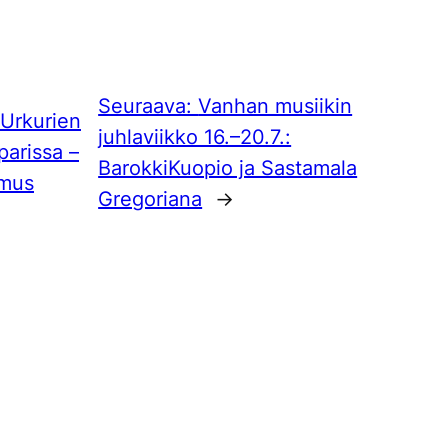
Seuraava:
Vanhan musiikin
 Urkurien
juhlaviikko 16.–20.7.:
parissa –
BarokkiKuopio ja Sastamala
omus
Gregoriana
→