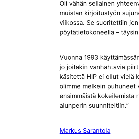
Oli vähän sellainen yhtee
muistan kirjoitustyön suj
viikossa. Se suoritettiin jo
pöytätietokoneella – täysi
Vuonna 1993 käyttämässäni 
jo joitakin vanhahtavia piirt
käsitettä HIP ei ollut vielä
olimme melkein puhuneet vie
ensimmäistä kokeilemist
alunperin suunniteltiin.”
Markus Sarantola