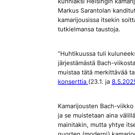
kunniaksi Helsingin kamarij
Markus Sarantolan kanditu
kamarijousissa itsekin soit
tutkielmansa taustoja.
”Huhtikuussa tuli kuluneek
järjestämästä
Bach-viikost
muistaa tätä merkittävää t
konserttia
(23.1. ja
8.5.202
Kamarijousten
Bach-viikko
ja se muistetaan aina välill
mainitakin, mutta yhtye its
nuorten (moderni) kamariorke